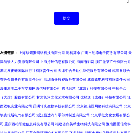
友情链接：
上海馥素蜜网络科技有限公司
周易算命
广州市劲德电子商务有限公司
天
津航铁人力资源有限公司
上海持坤信息有限公司
海南电影网
浙江微莱广告有限公司
湖北皮皮蛙国际旅行社有限责任公司
天津中合圣达供应链服务有限公司
临漳县顺合
有色金属备件有限责任公司
深圳微众投资服务有限公司
成都森电科技有限责任公司
温州浙南二手车交易网络信息有限公司
腾飞智慧（北京）科技有限公司
中房合众
（大连）股份有限公司
甘肃长河文化艺术有限公司
优鲜送（成都）科技有限公司
江
西双帆实业有限公司
昆明轩庆生物科技有限公司
北京铭瑞冠网络科技有限公司
北京
埃克伦斯电气有限公司
浙江昌达汽车零部件制造有限公司
北京学仕文化发展有限公
司
重庆西柏阳健信息科技有限公司
福建省白美希生物科技有限公司
淮南圈圈信息科