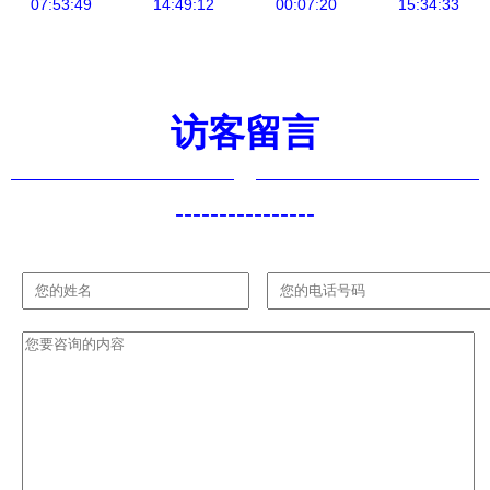
07:53:49
与应用
14:49:12
析与应用建
00:07:20
15:34:33
读
议
访客留言
----------------