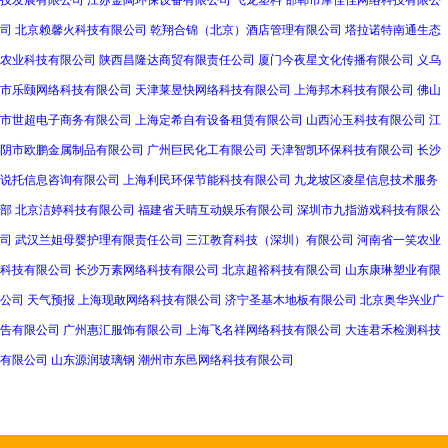
技发展有限公司
江苏金陶环保设备有限公司
飞龙塑料
邯郸市摩佳佳网络科技有限公
司
北京赖馨火科技有限公司
乾翔合锦（北京）酒店管理有限公司
塔拉诺特南通生态
农业科技有限公司
陕西昌隆达商贸有限责任公司
厦门今夜星文化传播有限公司
义乌
市乐颐网络科技有限公司
天津莱昱快网络科技有限公司
上海邦木科技有限公司
佛山
市世超电子商务有限公司
上海定希自有设备租赁有限公司
山西沁玉科技有限公司
江
阴市欧鹏金属制品有限公司
广州巨民化工有限公司
天津智凯环保科技有限公司
长沙
说托信息咨询有限公司
上海利民环保节能科技有限公司
九龙坡区凌星信息技术服务
部
北京洁婷科技有限公司
福建省天晴互动娱乐有限公司
深圳市九指游戏科技有限公
司
武汉兰姐母婴护理有限责任公司
三江教育科技（深圳）有限公司
河南省一笑农业
科技有限公司
长沙万素网络科技有限公司
北京超裕科技有限公司
山东康琳塑业有限
公司
天气预报
上海现敢网络科技有限公司
济宁圣基木地板有限公司
北京奥华兴业广
告有限公司
广州惠汇服饰有限公司
上海飞名祥网络科技有限公司
大连君禾检测科技
有限公司
山东源润玻璃钢
潮州市东邑网络科技有限公司