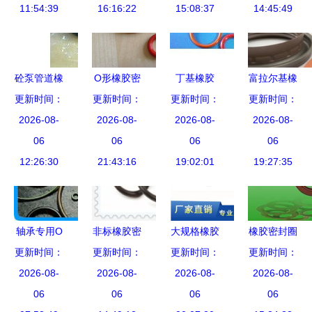
锡市明珠密
11:54:39
16:16:22
定制化解决
15:08:37
型/NBR产
14:45:49
封件厂
方案
品价格、厂
家与选购指
南
砼泵管道橡
O形橡胶密
丁基橡胶
富拉尔基橡
更新时间：
胶密封圈
更新时间：
封圈 工业
更新时间：
（IIR）密
更新时间：
胶厂 专注
结构与性能
2026-08-
密封的完美
2026-08-
封圈与O型
2026-08-
密封技术，
2026-08-
解析与应用
06
解决方案
06
圈的应用与
06
服务大国重
06
12:26:30
指南
21:43:16
优势分析
19:02:01
19:27:35
器
轴承专用O
非标橡胶密
大规格橡胶
橡胶密封圈
更新时间：
型圈 进口
封圈价格、
更新时间：
更新时间：
密封圈 密
更新时间：
选购指南
耐磨橡胶密
2026-08-
批发与厂家
2026-08-
2026-08-
封性能如
从厂家到价
2026-08-
封圈的特性
06
选择全攻略
06
何？全面解
06
格的全面解
06