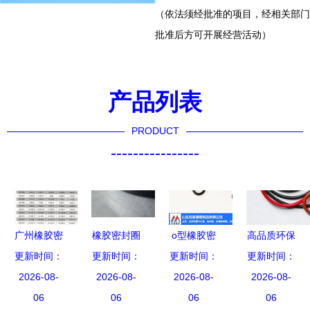
（依法须经批准的项目，经相关部门
批准后方可开展经营活动）
产品列表
PRODUCT
----------------
广州橡胶密
橡胶密封圈
o型橡胶密
高品质环保
封圈防尘盖
更新时间：
工业设备的
更新时间：
封圈尺寸指
更新时间：
丁晴橡胶密
更新时间：
密封件生产
2026-08-
小零件与大
2026-08-
南 旺星橡
2026-08-
封圈全方位
2026-08-
厂家优选无
06
作用
06
塑为您提供
06
解析 O
06