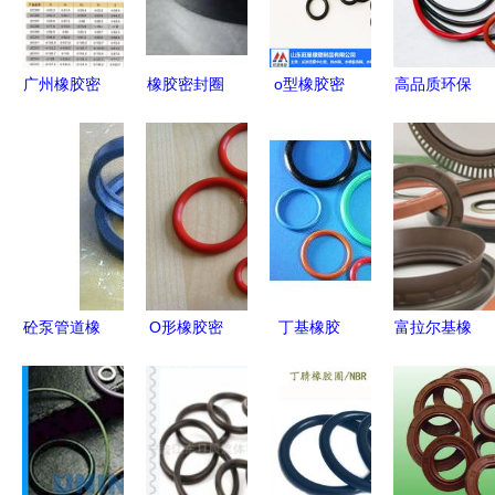
蚀、耐磨
件的定制优
损，规格齐
势与应用
全，匠心质
广州橡胶密
橡胶密封圈
o型橡胶密
高品质环保
造
封圈防尘盖
工业设备的
封圈尺寸指
丁晴橡胶密
密封件生产
小零件与大
南 旺星橡
封圈全方位
厂家优选无
作用
塑为您提供
解析 O
锡市明珠密
定制化解决
型/NBR产
封件厂
方案
品价格、厂
家与选购指
南
砼泵管道橡
O形橡胶密
丁基橡胶
富拉尔基橡
胶密封圈
封圈 工业
（IIR）密
胶厂 专注
结构与性能
密封的完美
封圈与O型
密封技术，
解析与应用
解决方案
圈的应用与
服务大国重
指南
优势分析
器