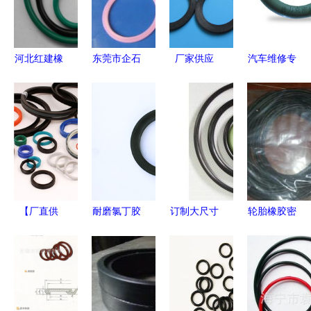
河北红建橡
东莞市企石
厂家供应
汽车维修专
胶 硅胶O型
邦高汽车用
高品质U型
用型圈 揭
圈定制与批
品厂 深耕
密封圈与硅
秘耐油丁晴
发，高清细
橡胶制品领
橡胶制品的
氟胶橡胶密
节图全解析
域，橡胶密
全方位选择
封圈的卓越
封圈产品列
指南
性能与高清
表与优势解
细节
析
【厂直供
耐磨氯丁胶
订制大尺寸
轮胎橡胶密
应】高性能
密封圈 工
O型圈 专业
封圈价格、
氟橡胶O型
业密封的可
非标密封方
批发与厂家
密封圈 耐
靠之选
案 - NBR丁
选择全解析
高温、耐腐
晴橡胶密封