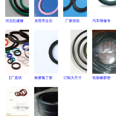
河北红建橡
东莞市企石
厂家供应
汽车维修专
胶 硅胶O型
邦高汽车用
高品质U型
用型圈 揭
圈定制与批
品厂 深耕
密封圈与硅
秘耐油丁晴
发，高清细
橡胶制品领
橡胶制品的
氟胶橡胶密
节图全解析
域，橡胶密
全方位选择
封圈的卓越
封圈产品列
指南
性能与高清
表与优势解
细节
析
【厂直供
耐磨氯丁胶
订制大尺寸
轮胎橡胶密
应】高性能
密封圈 工
O型圈 专业
封圈价格、
氟橡胶O型
业密封的可
非标密封方
批发与厂家
密封圈 耐
靠之选
案 - NBR丁
选择全解析
高温、耐腐
晴橡胶密封