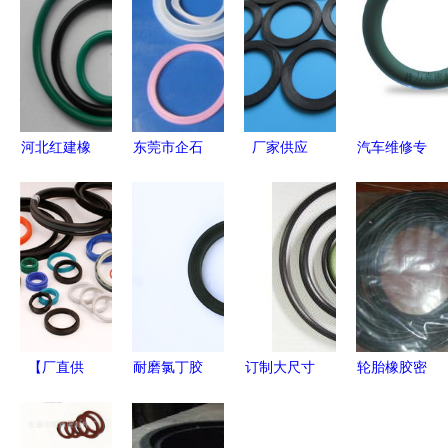
河北红建橡
东莞市企石
厂家供应
汽车维修专
胶 硅胶O型
邦高汽车用
高品质U型
用型圈 揭
圈定制与批
品厂 深耕
密封圈与硅
秘耐油丁晴
发，高清细
橡胶制品领
橡胶制品的
氟胶橡胶密
节图全解析
域，橡胶密
全方位选择
封圈的卓越
封圈产品列
指南
性能与高清
表与优势解
细节
析
【厂直供
耐磨氯丁胶
订制大尺寸
轮胎橡胶密
应】高性能
密封圈 工
O型圈 专业
封圈价格、
氟橡胶O型
业密封的可
非标密封方
批发与厂家