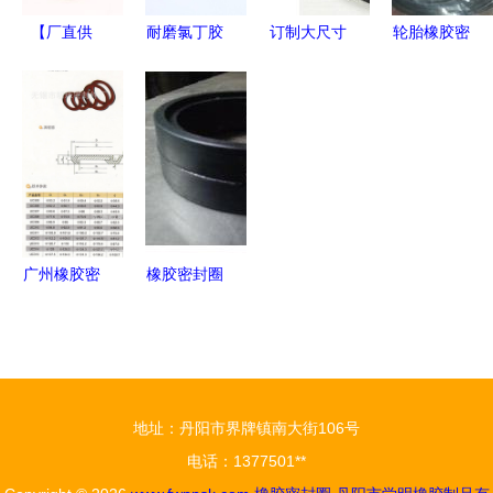
析
【厂直供
耐磨氯丁胶
订制大尺寸
轮胎橡胶密
应】高性能
密封圈 工
O型圈 专业
封圈价格、
氟橡胶O型
业密封的可
非标密封方
批发与厂家
密封圈 耐
靠之选
案 - NBR丁
选择全解析
高温、耐腐
晴橡胶密封
蚀、耐磨
件的定制优
损，规格齐
势与应用
全，匠心质
广州橡胶密
橡胶密封圈
造
封圈防尘盖
工业设备的
密封件生产
小零件与大
厂家优选无
作用
锡市明珠密
地址：丹阳市界牌镇南大街106号
封件厂
电话：1377501**