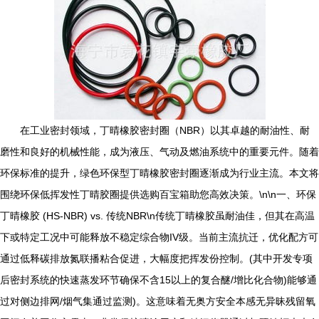
在工业密封领域，丁晴橡胶密封圈（NBR）以其卓越的耐油性、耐
磨性和良好的机械性能，成为液压、气动及燃油系统中的重要元件。随着
环保标准的提升，绿色环保型丁晴橡胶密封圈逐渐成为行业主流。本文将
围绕环保低挥发性丁晴胶圈提供选购百宝箱助您高效决策。\n\n一、环保
丁晴橡胶 (HS-NBR) vs. 传统NBR\n传统丁晴橡胶虽耐油佳，但其在高温
下或特定工况中可能释放不稳定综合物IV级。当前主流抗迁，优化配方可
通过低释碳排放氮联播粘合促进，大幅度把挥发份控制。(其中开发专项
后密封系统的快速蒸发环节确保不含15以上的复合醚/增比化合物)能够通
过对侧边排网/烟气集通过监测)。这意味着无奥方安全本感无异昧残留氧