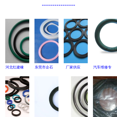
----------------
河北红建橡
东莞市企石
厂家供应
汽车维修专
胶 硅胶O型
邦高汽车用
高品质U型
用型圈 揭
圈定制与批
品厂 深耕
密封圈与硅
秘耐油丁晴
发，高清细
橡胶制品领
橡胶制品的
氟胶橡胶密
节图全解析
域，橡胶密
全方位选择
封圈的卓越
封圈产品列
指南
性能与高清
表与优势解
细节